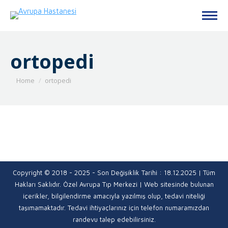
ortopedi
You are here:
Home
ortopedi
Copyright © 2018 - 2025 - Son Değişiklik Tarihi : 18.12.2025 | Tüm
Hakları Saklıdır. Özel Avrupa Tıp Merkezi | Web sitesinde bulunan
içerikler, bilgilendirme amacıyla yazılmış olup, tedavi niteliği
taşımamaktadır. Tedavi ihtiyaçlarınız için telefon numaramızdan
randevu talep edebilirsiniz.